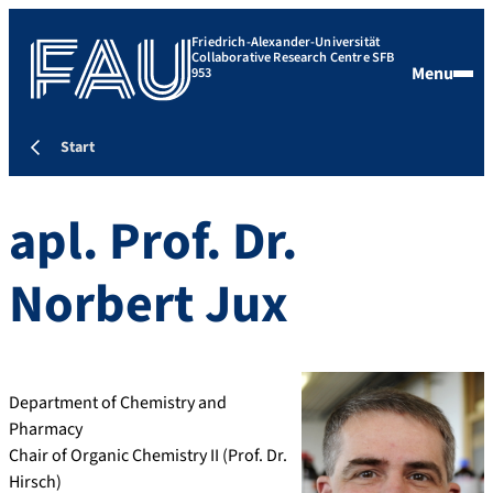
Friedrich-Alexander-Universität
Collaborative Research Centre SFB
Menu
953
Start
apl. Prof. Dr.
Norbert
Jux
Department of Chemistry and
Pharmacy
Chair of Organic Chemistry II (Prof. Dr.
Hirsch)